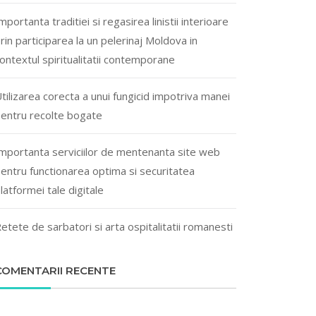
mportanta traditiei si regasirea linistii interioare
rin participarea la un pelerinaj Moldova in
ontextul spiritualitatii contemporane
tilizarea corecta a unui fungicid impotriva manei
entru recolte bogate
mportanta serviciilor de mentenanta site web
entru functionarea optima si securitatea
latformei tale digitale
etete de sarbatori si arta ospitalitatii romanesti
COMENTARII RECENTE