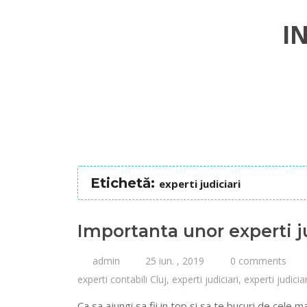
I
Etichetă:
experti judiciari
Importanta unor experti j
admin
25 iun. , 2019
0 comments
experti contabili Cluj
,
experti judiciari
,
experti judicia
Ca sa ajungi sa fii in top si sa te bucuri de cele