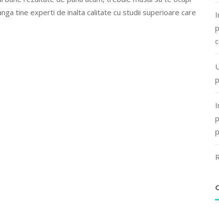
langa tine experti de inalta calitate cu studii superioare care
I
p
c
U
p
I
p
p
R