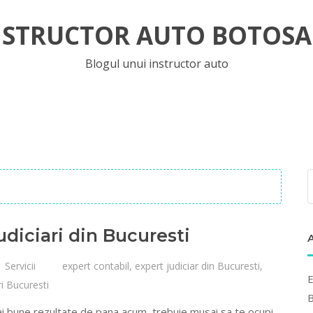
NSTRUCTOR AUTO BOTOSA
Blogul unui instructor auto
udiciari din Bucuresti
Servicii
expert contabil
,
expert judiciar din Bucuresti
,
E
ri Bucuresti
B
 mai bune rezultate de pana acum, trebuie musai sa te ocupi