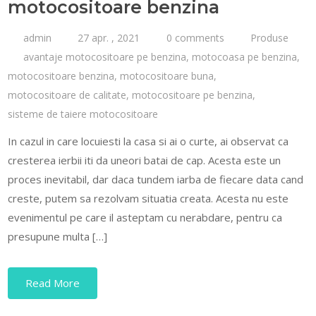
motocositoare benzina
admin
27 apr. , 2021
0 comments
Produse
avantaje motocositoare pe benzina
,
motocoasa pe benzina
,
motocositoare benzina
,
motocositoare buna
,
motocositoare de calitate
,
motocositoare pe benzina
,
sisteme de taiere motocositoare
In cazul in care locuiesti la casa si ai o curte, ai observat ca
cresterea ierbii iti da uneori batai de cap. Acesta este un
proces inevitabil, dar daca tundem iarba de fiecare data cand
creste, putem sa rezolvam situatia creata. Acesta nu este
evenimentul pe care il asteptam cu nerabdare, pentru ca
presupune multa […]
Read More