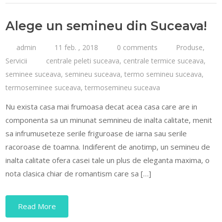
Alege un semineu din Suceava!
admin
11 feb. , 2018
0 comments
Produse
,
Servicii
centrale peleti suceava
,
centrale termice suceava
,
seminee suceava
,
semineu suceava
,
termo semineu suceava
,
termoseminee suceava
,
termosemineu suceava
Nu exista casa mai frumoasa decat acea casa care are in
componenta sa un minunat semnineu de inalta calitate, menit
sa infrumuseteze serile friguroase de iarna sau serile
racoroase de toamna. Indiferent de anotimp, un semineu de
inalta calitate ofera casei tale un plus de eleganta maxima, o
nota clasica chiar de romantism care sa […]
Read More