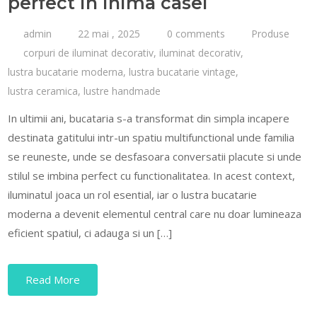
perfect in inima casei
admin
22 mai , 2025
0 comments
Produse
corpuri de iluminat decorativ
,
iluminat decorativ
,
lustra bucatarie moderna
,
lustra bucatarie vintage
,
lustra ceramica
,
lustre handmade
In ultimii ani, bucataria s-a transformat din simpla incapere
destinata gatitului intr-un spatiu multifunctional unde familia
se reuneste, unde se desfasoara conversatii placute si unde
stilul se imbina perfect cu functionalitatea. In acest context,
iluminatul joaca un rol esential, iar o lustra bucatarie
moderna a devenit elementul central care nu doar lumineaza
eficient spatiul, ci adauga si un […]
Read More