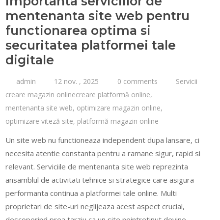
Importanta serviciilor de
mentenanta site web pentru
functionarea optima si
securitatea platformei tale
digitale
admin
12 nov. , 2025
0 comments
Servicii
creare magazin onlinecreare platformă online
,
mentenanta site web
,
optimizare magazin online
,
optimizare viteză site
,
platformă magazin online
Un site web nu functioneaza independent dupa lansare, ci
necesita atentie constanta pentru a ramane sigur, rapid si
relevant. Serviciile de mentenanta site web reprezinta
ansamblul de activitati tehnice si strategice care asigura
performanta continua a platformei tale online. Multi
proprietari de site-uri neglijeaza acest aspect crucial,
descoperind prea tarziu ca un site neintretinut devine