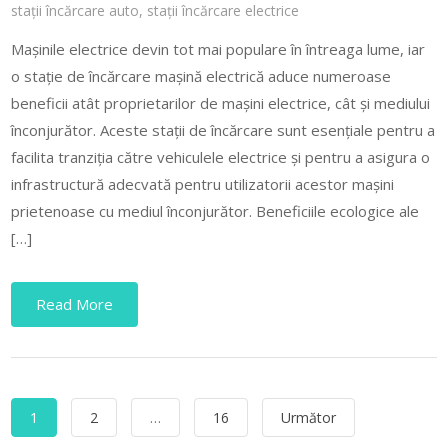
stații încărcare auto
,
stații încărcare electrice
Mașinile electrice devin tot mai populare în întreaga lume, iar
o stație de încărcare mașină electrică aduce numeroase
beneficii atât proprietarilor de mașini electrice, cât și mediului
înconjurător. Aceste stații de încărcare sunt esențiale pentru a
facilita tranziția către vehiculele electrice și pentru a asigura o
infrastructură adecvată pentru utilizatorii acestor mașini
prietenoase cu mediul înconjurător. Beneficiile ecologice ale
[…]
Read More
Paginație
1
2
…
16
Următor
articole