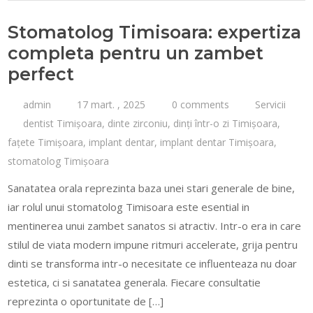
Stomatolog Timisoara: expertiza
completa pentru un zambet
perfect
admin
17 mart. , 2025
0 comments
Servicii
dentist Timișoara
,
dinte zirconiu
,
dinți într-o zi Timișoara
,
fațete Timișoara
,
implant dentar
,
implant dentar Timișoara
,
stomatolog Timișoara
Sanatatea orala reprezinta baza unei stari generale de bine,
iar rolul unui stomatolog Timisoara este esential in
mentinerea unui zambet sanatos si atractiv. Intr-o era in care
stilul de viata modern impune ritmuri accelerate, grija pentru
dinti se transforma intr-o necesitate ce influenteaza nu doar
estetica, ci si sanatatea generala. Fiecare consultatie
reprezinta o oportunitate de […]