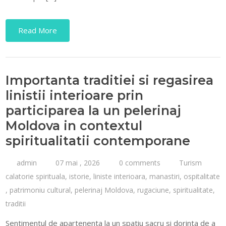
Read More
Importanta traditiei si regasirea
linistii interioare prin
participarea la un pelerinaj
Moldova in contextul
spiritualitatii contemporane
admin
07 mai , 2026
0 comments
Turism
calatorie spirituala
,
istorie
,
liniste interioara
,
manastiri
,
ospitalitate
,
patrimoniu cultural
,
pelerinaj Moldova
,
rugaciune
,
spiritualitate
,
traditii
Sentimentul de apartenenta la un spatiu sacru si dorinta de a