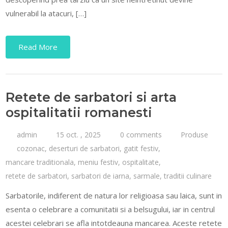
vulnerabil la atacuri, […]
Read More
Retete de sarbatori si arta
ospitalitatii romanesti
admin
15 oct. , 2025
0 comments
Produse
cozonac
,
deserturi de sarbatori
,
gatit festiv
,
mancare traditionala
,
meniu festiv
,
ospitalitate
,
retete de sarbatori
,
sarbatori de iarna
,
sarmale
,
traditii culinare
Sarbatorile, indiferent de natura lor religioasa sau laica, sunt in
esenta o celebrare a comunitatii si a belsugului, iar in centrul
acestei celebrari se afla intotdeauna mancarea. Aceste retete