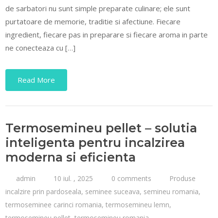
de sarbatori nu sunt simple preparate culinare; ele sunt
purtatoare de memorie, traditie si afectiune. Fiecare
ingredient, fiecare pas in preparare si fiecare aroma in parte
ne conecteaza cu […]
Read More
Termosemineu pellet – solutia
inteligenta pentru incalzirea
moderna si eficienta
admin
10 iul. , 2025
0 comments
Produse
incalzire prin pardoseala
,
seminee suceava
,
semineu romania
,
termoseminee carinci romania
,
termosemineu lemn
,
termosemineu pellet
,
termosemineu romania