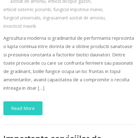
azotat de amoniu
,
erbicid dicopur gazon
,
erbicid sistemic porumb
,
fungicid impotriva manei
,
fungicid universalis
,
ingrasamant azotat de amoniu
,
insecticid mavrik
Agricultura moderna si gradinaritul de performanta reprezinta
o lupta continua intre dorinta de a obtine productii sanatoase
si presiunea constanta a factorilor biotici daunatori. Dintre
toate provocarile cu care se confrunta fermierii sau pasionatii
de gradinarit, bolile fungice ocupa un loc fruntas in topul
amenintarilor, avand capacitatea de a compromite o recolta
intreaga in doar […]
Read More