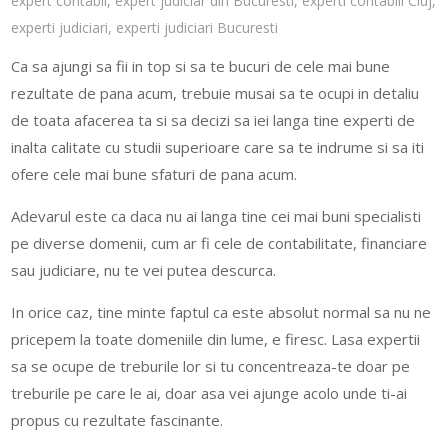
expert contabil
,
expert judiciar din Bucuresti
,
experti contabili Cluj
,
experti judiciari
,
experti judiciari Bucuresti
Ca sa ajungi sa fii in top si sa te bucuri de cele mai bune
rezultate de pana acum, trebuie musai sa te ocupi in detaliu
de toata afacerea ta si sa decizi sa iei langa tine experti de
inalta calitate cu studii superioare care sa te indrume si sa iti
ofere cele mai bune sfaturi de pana acum.
Adevarul este ca daca nu ai langa tine cei mai buni specialisti
pe diverse domenii, cum ar fi cele de contabilitate, financiare
sau judiciare, nu te vei putea descurca.
In orice caz, tine minte faptul ca este absolut normal sa nu ne
pricepem la toate domeniile din lume, e firesc. Lasa expertii
sa se ocupe de treburile lor si tu concentreaza-te doar pe
treburile pe care le ai, doar asa vei ajunge acolo unde ti-ai
propus cu rezultate fascinante.