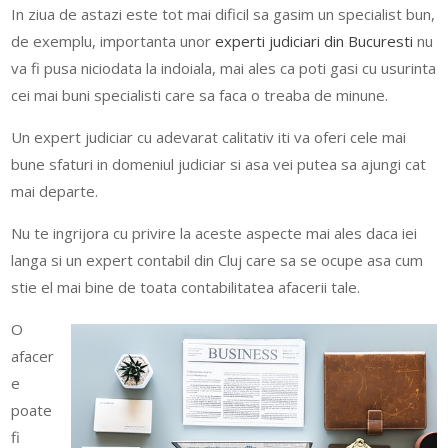
In ziua de astazi este tot mai dificil sa gasim un specialist bun,
de exemplu, importanta unor
experti judiciari din Bucuresti
nu
va fi pusa niciodata la indoiala, mai ales ca poti gasi cu usurinta
cei mai buni specialisti care sa faca o treaba de minune.
Un expert judiciar cu adevarat calitativ iti va oferi cele mai
bune sfaturi in domeniul judiciar si asa vei putea sa ajungi cat
mai departe.
Nu te ingrijora cu privire la aceste aspecte mai ales daca iei
langa si un expert contabil din Cluj care sa se ocupe asa cum
stie el mai bine de toata contabilitatea afacerii tale.
O
afacer
e
poate
fi