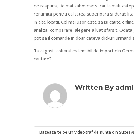
de raspuns, fie mai zabovesc si cauta mult aste
renumita pentru calitatea superioara si durabilitat
in alte locatii. Cel mai usor este sa isi caute onli
analiza, comparare, alegere a luat sfarsit. Odata 
pot sa il comande in doar cateva clickuri urmand s
Tu ai gasit coltarul extensibil de import din German
cautare?
Written By adm
Navigare
Bazeaza-te pe un videograf de nunta din Suceav