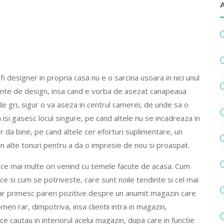
 fi designer in propria casa nu e o sarcina usoara in nici unul
tinte de design, insa cand e vorba de asezat canapeaua
de gri, sigur o va aseza in centrul camerei, de unde sa o
ca isi gasesc locul singure, pe cand altele nu se incadreaza in
r da bine, pe cand altele cer eforturi suplimentare, un
n alte tonuri pentru a da o impresie de nou si proaspat.
de ce mai multe ori venind cu temele facute de acasa. Cum
 ce si cum se potriveste, care sunt noile tendinte si cel mai
hiar primesc pareri pozitive despre un anumit magazin care
en rar, dimpotriva, insa clientii intra in magazin,
e cautau in interiorul acelui magazin, dupa care in functie