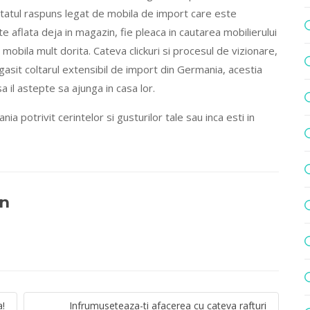
ptatul raspuns legat de mobila de import care este
e aflata deja in magazin, fie pleaca in cautarea mobilierului
ne mobila mult dorita. Cateva clickuri si procesul de vizionare,
gasit coltarul extensibil de import din Germania, acestia
a il astepte sa ajunga in casa lor.
ia potrivit cerintelor si gusturilor tale sau inca esti in
in
a!
Infrumuseteaza-ti afacerea cu cateva rafturi