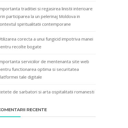
mportanta traditiei si regasirea linistii interioare
rin participarea la un pelerinaj Moldova in
ontextul spiritualitatii contemporane
tilizarea corecta a unui fungicid impotriva manei
entru recolte bogate
mportanta serviciilor de mentenanta site web
entru functionarea optima si securitatea
latformei tale digitale
etete de sarbatori si arta ospitalitatii romanesti
COMENTARII RECENTE