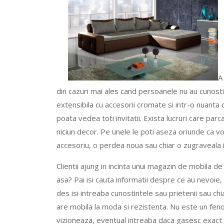
A
din cazuri mai ales cand persoanele nu au cunos
extensibila cu accesorii cromate si intr-o nuanta 
poata vedea toti invitatii. Exista lucruri care par
niciun decor. Pe unele le poti aseza oriunde ca vo
accesoriu, o perdea noua sau chiar o zugraveala i
Clientii ajung in incinta unui magazin de mobila 
asa? Pai isi cauta informatii despre ce au nevoie,
des isi intreaba cunostintele sau prietenii sau c
are mobila la moda si rezistenta. Nu este un fenom
vizioneaza, eventual intreaba daca gasesc exact c