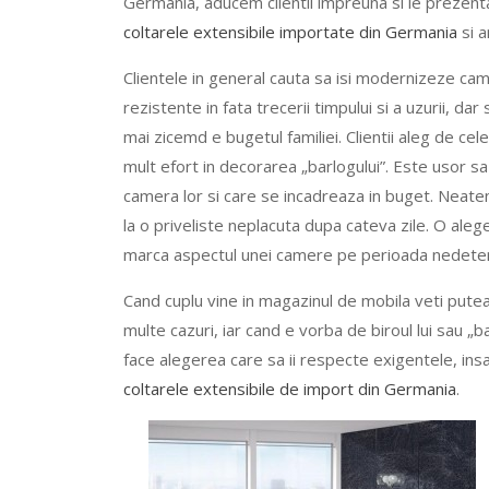
Germania, aducem clientii impreuna si le prezen
coltarele extensibile importate din Germania
si a
Clientele in general cauta sa isi modernizeze ca
rezistente in fata trecerii timpului si a uzurii, da
mai zicemd e bugetul familiei. Clientii aleg de ce
mult efort in decorarea „barlogului”. Este usor s
camera lor si care se incadreaza in buget. Neatent
la o priveliste neplacuta dupa cateva zile. O ale
marca aspectul unei camere pe perioada nedeter
Cand cuplu vine in magazinul de mobila veti putea
multe cazuri, iar cand e vorba de biroul lui sau „ba
face alegerea care sa ii respecte exigentele, in
coltarele extensibile de import din Germania
.