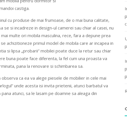
tam mobila pentru dormitor si
mandoi castiga.
I
p
minul cu produse de mai frumoase, de o mai buna calitate,
c
r sa se si incadreze in design-ul camerei sau chiar al casei, nu
le mai multe ori mobila masculina, rece, fara a depune prea
U
a se achizitioneze primul model de mobila care ar incapea in
p
ia si lipsa „probarii” mobilei poate duce la retur sau chiar
gere buna poate face diferenta, la fel cum una proasta va
I
minata, pana la renovare si schimbarea sa.
p
p
 observa ca ea va alege piesele de mobilier in cele mai
rlogul” unde acesta isi invita prietenii, atunci barbatul va
R
sa pana atunci, sa le lasam pe doamne sa aleaga din