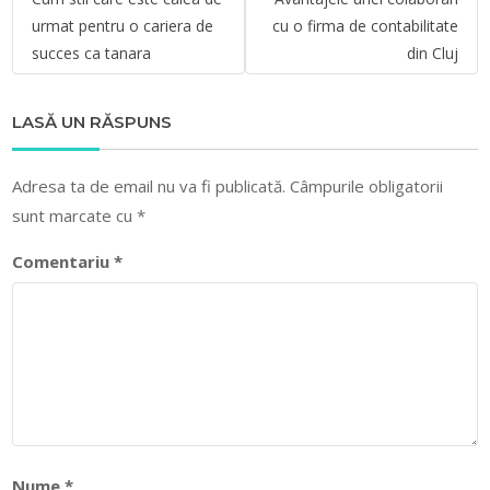
în
urmat pentru o cariera de
cu o firma de contabilitate
articole
succes ca tanara
din Cluj
LASĂ UN RĂSPUNS
Adresa ta de email nu va fi publicată.
Câmpurile obligatorii
sunt marcate cu
*
Comentariu
*
Nume
*