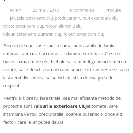
admin
23 mai , 2019
0 comments
Produse
jaluzele exterioare cluj
,
producator rulouri exterioare cluj
,
rolete exterioare cluj
,
rulouri aluminiu cluj
,
rulouri exterioare aluminiu cluj
,
rulouri exterioare cluj
Ferestrele unei case sunt o sursa inepuizabila de lumina
naturala, aer curat si contact cu lumea exterioara. Ca sa te
bucuri la maxim de ele, trebuie sa le mentii geamurile mereu
curate, sa le deschizi atunci cand soarele iti zambeste si sa nu
lasi aerul din camera sa se inchida si sa devina greu de
respirat.
Pentru a-ti pretui ferestrele, cea mai eficienta metoda de
protectie sunt
rulourile exterioare
Cluj
automate, care
intampina vantul, precipitatiile, soarele puternic si orice alti
factori care le-ar putea dauna.