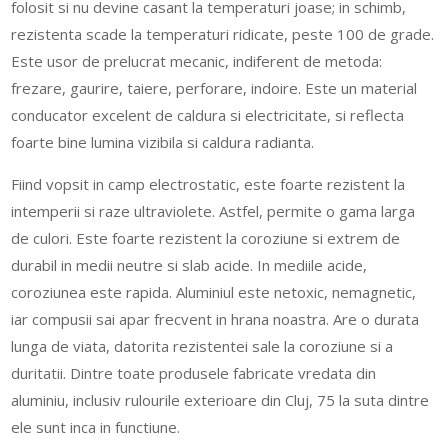
folosit si nu devine casant la temperaturi joase; in schimb,
rezistenta scade la temperaturi ridicate, peste 100 de grade.
Este usor de prelucrat mecanic, indiferent de metoda:
frezare, gaurire, taiere, perforare, indoire. Este un material
conducator excelent de caldura si electricitate, si reflecta
foarte bine lumina vizibila si caldura radianta.
Fiind vopsit in camp electrostatic, este foarte rezistent la
intemperii si raze ultraviolete. Astfel, permite o gama larga
de culori. Este foarte rezistent la coroziune si extrem de
durabil in medii neutre si slab acide. In mediile acide,
coroziunea este rapida. Aluminiul este netoxic, nemagnetic,
iar compusii sai apar frecvent in hrana noastra. Are o durata
lunga de viata, datorita rezistentei sale la coroziune si a
duritatii. Dintre toate produsele fabricate vredata din
aluminiu, inclusiv rulourile exterioare din Cluj, 75 la suta dintre
ele sunt inca in functiune.