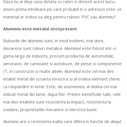
Daca nu ai deja casa dotata cu rulori si doresti acest lucru,
atunci prima intrebare pe care probabil ti-o adresezi este: ce
material ar trebui sa aleg pentru rulouri: PVC sau aluminiu?
Aluminiu este metalul atotprezent
Rulourile din aluminiu sunt, in mod evident, mai dure,
deoarece sunt rulouri metalice. Aluminiul este folosit intr-o
gama larga de industrii, precum productia de automobile,
aeronave, de camioane si autobuze, de piese si componente
IT, in constructii si multe altele. Aluminiul este cel mai des
intalnit metal din scoarta terestra si al treilea element chimic
ca raspandire in lume. Este, de asemenea, al doilea cel mai
utilizat metal din lume, dupa fier. Printre beneficiile sale, cele
mai des intalnite sunt rezistenta la impact, rezistenta la
oxidare, proprietatile mecanice si electrice bune.
Aluminiu are o rezistenta inalta care difera in functie de aliajul