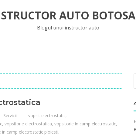
NSTRUCTOR AUTO BOTOSA
Blogul unui instructor auto
ctrostatica
Servicii
vopsit electrostatic
,
E
ic
,
vopsitorie electrostatica
,
vopsitorie in camp electrostatic
,
B
e in camp electrostatic ploiesti
,