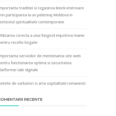
mportanta traditiei si regasirea linistii interioare
rin participarea la un pelerinaj Moldova in
ontextul spiritualitatii contemporane
tilizarea corecta a unui fungicid impotriva manei
entru recolte bogate
mportanta serviciilor de mentenanta site web
entru functionarea optima si securitatea
latformei tale digitale
etete de sarbatori si arta ospitalitatii romanesti
COMENTARII RECENTE