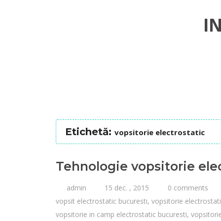
I
Etichetă:
vopsitorie electrostatic
Tehnologie vopsitorie ele
admin
15 dec. , 2015
0 comments
vopsit electrostatic bucuresti
,
vopsitorie electrostat
vopsitorie in camp electrostatic bucuresti
,
vopsitori