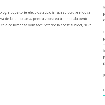
I
gie vopsitorie electrostatica, iar acest lucru are loc ca
p
va de luat in seama, pentru vopsirea traditionala pentru
c
n cele ce urmeaza vom face referire la acest subiect, si va
U
p
I
p
p
R