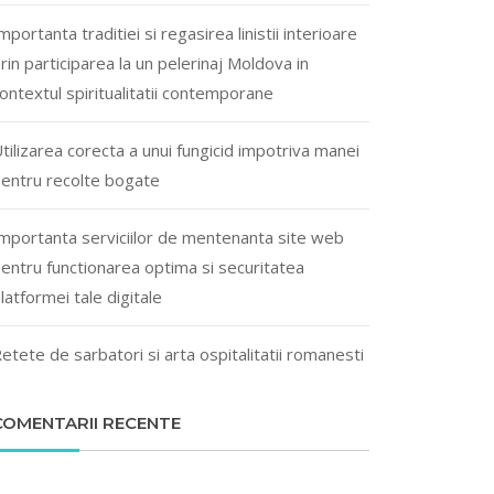
mportanta traditiei si regasirea linistii interioare
rin participarea la un pelerinaj Moldova in
ontextul spiritualitatii contemporane
tilizarea corecta a unui fungicid impotriva manei
entru recolte bogate
mportanta serviciilor de mentenanta site web
entru functionarea optima si securitatea
latformei tale digitale
etete de sarbatori si arta ospitalitatii romanesti
COMENTARII RECENTE