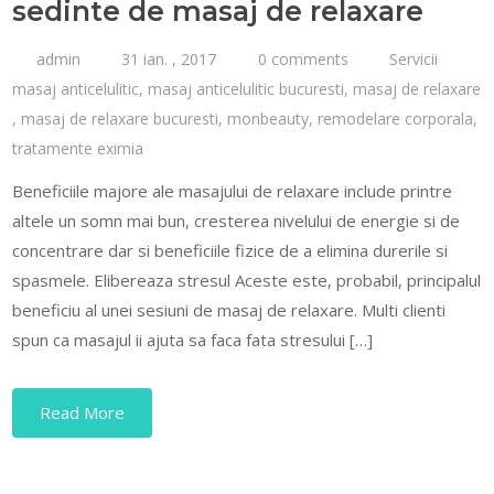
sedinte de masaj de relaxare
admin
31 ian. , 2017
0 comments
Servicii
masaj anticelulitic
,
masaj anticelulitic bucuresti
,
masaj de relaxare
,
masaj de relaxare bucuresti
,
monbeauty
,
remodelare corporala
,
tratamente eximia
Beneficiile majore ale masajului de relaxare include printre
altele un somn mai bun, cresterea nivelului de energie si de
concentrare dar si beneficiile fizice de a elimina durerile si
spasmele. Elibereaza stresul Aceste este, probabil, principalul
beneficiu al unei sesiuni de masaj de relaxare. Multi clienti
spun ca masajul ii ajuta sa faca fata stresului […]
Read More