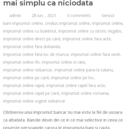
mai simplu ca niciodata
admin
28 iun. , 2021
0 comments
Servicii
bani imprumut online
,
credius imprumut online
,
imprumut online
,
imprumut online cu buletinul
,
imprumut online cu istoric negativ
,
imprumut online direct pe card
,
imprumut online fara acte
,
imprumut online fara dobanda
,
imprumut online fara loc de munca
,
imprumut online fara venit
,
imprumut online ifn
,
imprumut online in rate
,
imprumut online nebancar
,
imprumut online pana la salariu
,
imprumut online pe card
,
imprumut online pe loc
,
imprumut online rapid
,
imprumut online rapid fara acte
,
imprumut online rapid pe card
,
imprumut online romania
,
imprumut online urgent nebancar
Obtinerea unui imprumut bancar nu mai este la fel de usoara
ca altadata. Bancile devin din ce in ce mai selective in ceea ce
priveste persoanele carora le imprumuta bani si cauta