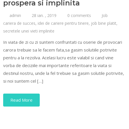
prospera si implinita
admin
28 ian. , 2019
0 comments
Job
cariera de succes
,
idei de cariere pentru tinere
,
job bine platit
,
secretele unei vieti implinite
In viata de zi cu zi suntem confruntati cu oserie de provocari
carora trebuie sa le facem fata,sa gasim solutiile potrivite
pentru a la rezolva. Acelasi lucru este valabil si cand vine
vorba de deciziile mai importante referitoare la viata si
destinul nostru, unde la fel trebuie sa gasim solutile potrivite,
si noi suntem cel […]
Read More