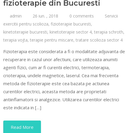
fizioterapie din Bucuresti
admin
26 iun. , 2018
0 comments
Servicii
exercitii pentru scolioza
,
fizioterapie bucuresti
,
kinetoterapie bucuresti
,
kinetoterapie sector 4
,
terapia schroth
,
terapia vojta
,
terapie pentru miscare
,
tratare scolioza sector 4
Fizioterapia este considerata a fi o modalitate adjuvanta de
recuperare in cazul unor afectiuni, care utilizeaza anumiti
agenti fizici, cum ar fi curentii electrici, termoterapia,
crioterapia, undele magnetice, laserul. Cea mai frecventa
metoda de fizioterapie este cea bazata pe actiunea
curentilor electrici, aceasta metoda are proprietati
antiinflamatorii si analgezice. Utilizarea curentilor electrici
este indicata in […]
Read More