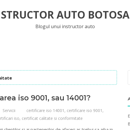
NSTRUCTOR AUTO BOTOSA
Blogul unui instructor auto
mitate
area iso 9001, sau 14001?
Servicii
certificare iso 14001
,
certificare iso 9001
,
E
rtificari iso
,
certificat calitate si conformitate
B
clientilor si ai partenerilor de afaceri ar trebui sa aiba in