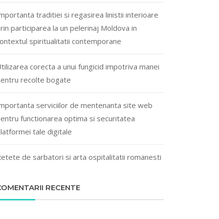
mportanta traditiei si regasirea linistii interioare
rin participarea la un pelerinaj Moldova in
ontextul spiritualitatii contemporane
tilizarea corecta a unui fungicid impotriva manei
entru recolte bogate
mportanta serviciilor de mentenanta site web
entru functionarea optima si securitatea
latformei tale digitale
etete de sarbatori si arta ospitalitatii romanesti
COMENTARII RECENTE