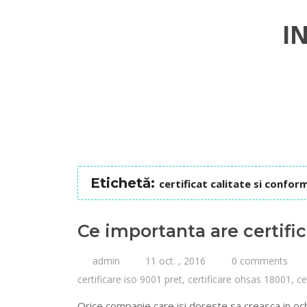
I
Etichetă:
certificat calitate si confor
Ce importanta are certific
admin
11 oct. , 2016
0 comments
certificare iso 9001 pret
,
certificare ohsas 18001​
,
ce
Orice companie care isi doreste sa creasca in ochii 