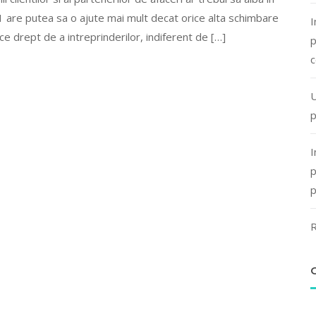
1 are putea sa o ajute mai mult decat orice alta schimbare
I
ce drept de a intreprinderilor, indiferent de […]
p
c
U
p
I
p
p
R