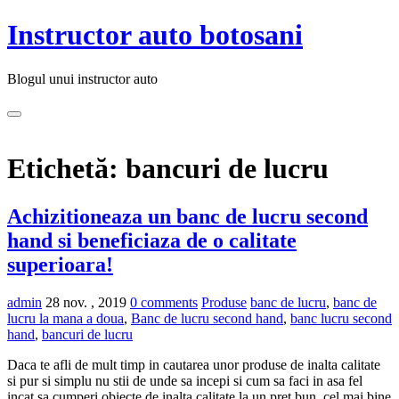
Instructor auto botosani
Blogul unui instructor auto
Etichetă:
bancuri de lucru
Achizitioneaza un banc de lucru second
hand si beneficiaza de o calitate
superioara!
admin
28 nov. , 2019
0 comments
Produse
banc de lucru
,
banc de
lucru la mana a doua
,
Banc de lucru second hand
,
banc lucru second
hand
,
bancuri de lucru
Daca te afli de mult timp in cautarea unor produse de inalta calitate
si pur si simplu nu stii de unde sa incepi si cum sa faci in asa fel
incat sa cumperi obiecte de inalta calitate la un pret bun, cel mai bine