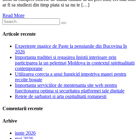
ar fi sa studiezi din timp piata si sa nu te […]
Read More
Articole recente
Experiențe magice de Paște la pensiunile din Bucovina în
2026
Importanta traditiei si regasirea linistii interioare prin
participarea la un pelerinaj Moldova in contextul spiritualitatii
contemporane
Utilizarea corecta a unui fungicid impotriva manei pentru
recolte bogate
Importanta serviciilor de mentenanta site web pentru
functionarea optima si securitatea platformei tale digitale
Retete de sarbatori si arta ospitalitatii romanesti
Comentarii recente
Arhive
iunie 2026
mai 2026