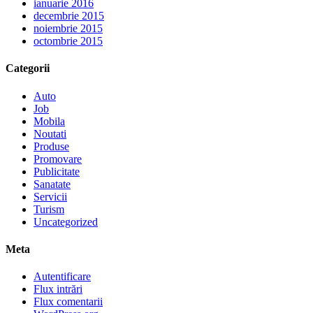
ianuarie 2016
decembrie 2015
noiembrie 2015
octombrie 2015
Categorii
Auto
Job
Mobila
Noutati
Produse
Promovare
Publicitate
Sanatate
Servicii
Turism
Uncategorized
Meta
Autentificare
Flux intrări
Flux comentarii