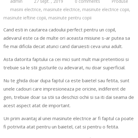
admin
27 sept. , 2019
0 comments
Produse
masini electrice
,
masinute electrice
,
masinute electrice copii
,
masinute ieftine copii
,
masinute pentru copii
Cand esti in cautarea cadoului perfect pentru un copil,
adevarul este ca de multe ori aceasta misiune s-ar putea sa
fie mai dificila decat atunci cand daruiesti ceva unui adult.
Asta datorita faptului ca cei mici sunt mult mai pretentiosi si
trebuie sa le stii gusturile cu adevarat, nu doar superficial.
Nu te ghida doar dupa faptul ca este baietel sau fetita, sunt
unele cadouri care impresioneaza pe oricine, indiferent de
gen, trebuie doar sa stii sa deschizi ochii si sa iti dai seama de
acest aspect atat de important.
Un prim avantaj al unei masinute electrice ar fi faptul ca poate
fi potrivita atat pentru un baietel, cat si pentru o fetita.