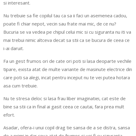
si interesant.
Nu trebuie sa fie copilul tau ca sa ii faci un asemenea cadou,
poate fi chiar nepot, vecin sau frate mai mic, de ce nu?
Bucuria se va vedea pe chipul celui mic si cu siguranta nu iti va
mai trebui nimic altceva decat sa stii ca se bucura de ceea ce
i-ai daruit.
Fa un gest frumos ori de cate ori poti si lasa deoparte vechile
tipare, exista atat de multe variante de masinute electrice din
care poti sa alegi, incat pentru inceput nu te vei putea hotara
asa cum trebuie.
Nu te stresa deloc si lasa frau liber imaginatiei, cat este de
bine sa stii ca in final ai gasit ceea ce cautai, fara prea mult
efort.
Asadar, ofera-i unui copil drag tie sansa de a se distra, sansa
de a primi in dar ceva atat de frumos si vei fi cu siguranta