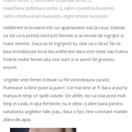
coafor sector 2
,
intretinere corporala sector 2
,
manichiura pedichiura sector 2
,
salon cosmetica bucuresti
,
salon infrumusetare bucuresti
,
unghii tehnice bucuresti
Indiferent la locuiesti intr-un apartament sau la casa, trebuie
sa stii ca in primul rand esti femeie si ai nevoie de ingrijire si
mare atentie. Daca nu te ingrijesti tu, cine sa o faca? Nu te
lasa niciodata pe locul doi indiferent daca esti sotie sau mama.
Foarte multe femei uita cine sunt si in acest fel gresesc
enorm.
Unghiile unei femei trebuie sa fie intotdeauna curate,
frumoase si bine puse la punct. Cel mai bine ar fi daca ai purta
manusi in timp ce speli vasele. De altfel, nici sa stai prea mult
timp in cada, in apa fierbinte, nu e deloc o idee buna pentru
sanatatea unghiilor tale (sau, daca o faci, tine constant mainile
afara din apa).