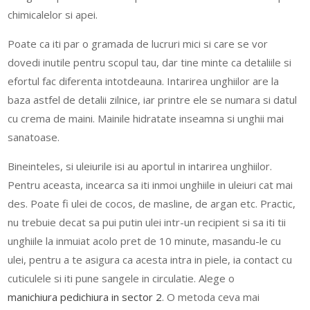
chimicalelor si apei.
Poate ca iti par o gramada de lucruri mici si care se vor
dovedi inutile pentru scopul tau, dar tine minte ca detaliile si
efortul fac diferenta intotdeauna. Intarirea unghiilor are la
baza astfel de detalii zilnice, iar printre ele se numara si datul
cu crema de maini. Mainile hidratate inseamna si unghii mai
sanatoase.
Bineinteles, si uleiurile isi au aportul in intarirea unghiilor.
Pentru aceasta, incearca sa iti inmoi unghiile in uleiuri cat mai
des. Poate fi ulei de cocos, de masline, de argan etc. Practic,
nu trebuie decat sa pui putin ulei intr-un recipient si sa iti tii
unghiile la inmuiat acolo pret de 10 minute, masandu-le cu
ulei, pentru a te asigura ca acesta intra in piele, ia contact cu
cuticulele si iti pune sangele in circulatie. Alege o
manichiura pedichiura in sector 2
. O metoda ceva mai