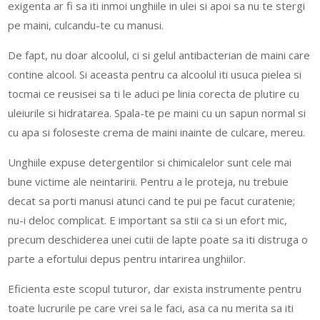
exigenta ar fi sa iti inmoi unghiile in ulei si apoi sa nu te stergi
pe maini, culcandu-te cu manusi.
De fapt, nu doar alcoolul, ci si gelul antibacterian de maini care
contine alcool. Si aceasta pentru ca alcoolul iti usuca pielea si
tocmai ce reusisei sa ti le aduci pe linia corecta de plutire cu
uleiurile si hidratarea. Spala-te pe maini cu un sapun normal si
cu apa si foloseste crema de maini inainte de culcare, mereu.
Unghiile expuse detergentilor si chimicalelor sunt cele mai
bune victime ale neintaririi. Pentru a le proteja, nu trebuie
decat sa porti manusi atunci cand te pui pe facut curatenie;
nu-i deloc complicat. E important sa stii ca si un efort mic,
precum deschiderea unei cutii de lapte poate sa iti distruga o
parte a efortului depus pentru intarirea unghiilor.
Eficienta este scopul tuturor, dar exista instrumente pentru
toate lucrurile pe care vrei sa le faci, asa ca nu merita sa iti