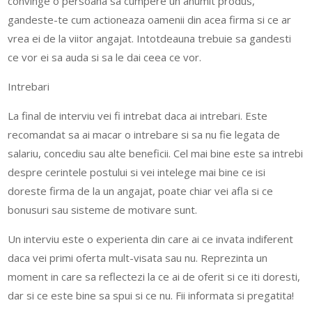
convinge o persoana sa cumpere un anumit produs,
gandeste-te cum actioneaza oamenii din acea firma si ce ar
vrea ei de la viitor angajat. Intotdeauna trebuie sa gandesti
ce vor ei sa auda si sa le dai ceea ce vor.
Intrebari
La final de interviu vei fi intrebat daca ai intrebari. Este
recomandat sa ai macar o intrebare si sa nu fie legata de
salariu, concediu sau alte beneficii. Cel mai bine este sa intrebi
despre cerintele postului si vei intelege mai bine ce isi
doreste firma de la un angajat, poate chiar vei afla si ce
bonusuri sau sisteme de motivare sunt.
Un interviu este o experienta din care ai ce invata indiferent
daca vei primi oferta mult-visata sau nu. Reprezinta un
moment in care sa reflectezi la ce ai de oferit si ce iti doresti,
dar si ce este bine sa spui si ce nu. Fii informata si pregatita!