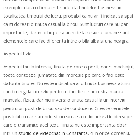
exemplu, daca o firma este adepta tinutelor business in
totalitatea timpului de lucru, probabil ca nu ar fi indicat sa spui
ca iti doresti o tinuta casual la birou. Sunt lucruri care nu par
importante, dar in ochii persoanei de la resurse umane sunt
elementele care fac diferenta intre o bila alba si una neagra.
Aspectul fizic
Aspectul tau la interviu, tinuta pe care o porti, dar si machiajul,
toate conteaza. Jumatate din impresia pe care o faci este
datorita tinutei. Nu este indicat sa ai o tinuta business atunci
cand mergi la interviu pentru o functie ce necesita munca
manuala, fizica, dar nici invers: o tinuta casual la un interviu
pentru un post de birou sau de conducere. Citeste cerintele
postului cu care atentie si incearca sa te incadrezi in ideea pe
care o transmite acel text. Tinuta nu este importanta doar
intr-un
studio de videochat in Constanta
, ci in orice domeniu.