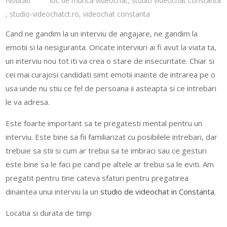
Noutati
loc de munca videochat
,
studio videochat constanta
,
studio-videochatct.ro
,
videochat constanta
Cand ne gandim la un interviu de angajare, ne gandim la
emotii si la nesiguranta. Oricate interviuri ai fi avut la viata ta,
un interviu nou tot iti va crea o stare de insecuritate. Chiar si
cei mai curajosi candidati simt emotii inainte de intrarea pe o
usa unde nu stiu ce fel de persoana ii asteapta si ce intrebari
le va adresa.
Este foarte important sa te pregatesti mental pentru un
interviu. Este bine sa fii familiarizat cu posibilele intrebari, dar
trebuie sa stii si cum ar trebui sa te imbraci sau ce gesturi
este bine sa le faci pe cand pe altele ar trebui sa le eviti. Am
pregatit pentru tine cateva sfaturi pentru pregatirea
dinaintea unui interviu la un
studio de videochat in Constanta
.
Locatia si durata de timp