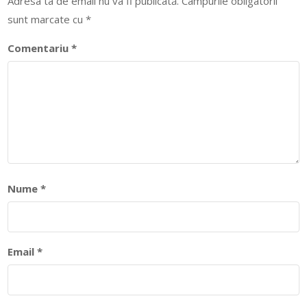
Adresa ta de email nu va fi publicată.
Câmpurile obligatorii
sunt marcate cu
*
Comentariu
*
Nume
*
Email
*