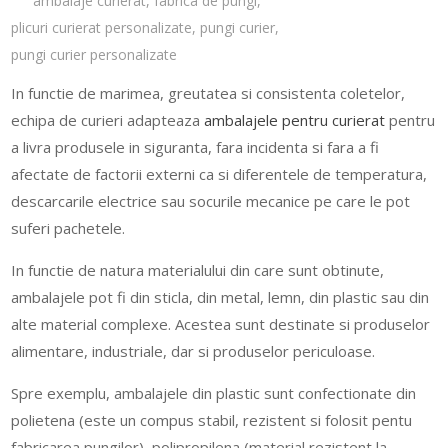
ambalaje curierat
,
fabrica de pungi
,
plicuri curierat personalizate
,
pungi curier
,
pungi curier personalizate
In functie de marimea, greutatea si consistenta coletelor,
echipa de curieri adapteaza
ambalajele pentru curierat
pentru
a livra produsele in siguranta, fara incidenta si fara a fi
afectate de factorii externi ca si diferentele de temperatura,
descarcarile electrice sau socurile mecanice pe care le pot
suferi pachetele.
In functie de natura materialului din care sunt obtinute,
ambalajele pot fi din sticla, din metal, lemn, din plastic sau din
alte material complexe. Acestea sunt destinate si produselor
alimentare, industriale, dar si produselor periculoase.
Spre exemplu, ambalajele din plastic sunt confectionate din
polietena (este un compus stabil, rezistent si folosit pentu
fabricarea pungilor), polipropilena (material rezistent la