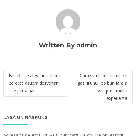
Written By admin
Navigare
Beneficiile alegerii carierei
Cum sa iti cresti sansele
în
corecte asupra dezvoltarii
gasirii unui job bun fara a
articole
tale personale
avea prea multa
experienta
LASĂ UN RĂSPUNS
Adresa ta de email nu va fi publicată.
Câmpurile obligatorii