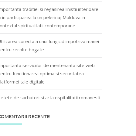
mportanta traditiei si regasirea linistii interioare
rin participarea la un pelerinaj Moldova in
ontextul spiritualitatii contemporane
tilizarea corecta a unui fungicid impotriva manei
entru recolte bogate
mportanta serviciilor de mentenanta site web
entru functionarea optima si securitatea
latformei tale digitale
etete de sarbatori si arta ospitalitatii romanesti
COMENTARII RECENTE