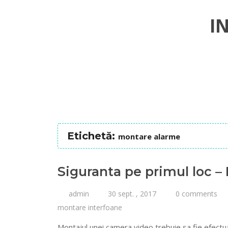
I
Etichetă:
montare alarme
Siguranta pe primul loc 
admin
30 sept. , 2017
0 comments
montare interfoane
Montajul unei camera video trebuie sa fie efectua