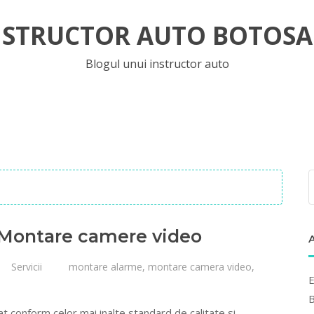
NSTRUCTOR AUTO BOTOSA
Blogul unui instructor auto
– Montare camere video
Servicii
montare alarme
,
montare camera video
,
E
B
t conform celor mai inalte standard de calitate si