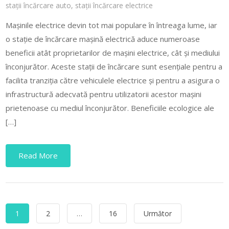
stații încărcare auto
,
stații încărcare electrice
Mașinile electrice devin tot mai populare în întreaga lume, iar
o stație de încărcare mașină electrică aduce numeroase
beneficii atât proprietarilor de mașini electrice, cât și mediului
înconjurător. Aceste stații de încărcare sunt esențiale pentru a
facilita tranziția către vehiculele electrice și pentru a asigura o
infrastructură adecvată pentru utilizatorii acestor mașini
prietenoase cu mediul înconjurător. Beneficiile ecologice ale
[…]
Read More
Paginație
1
2
…
16
Următor
articole