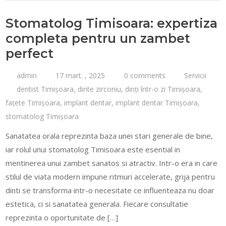
Stomatolog Timisoara: expertiza
completa pentru un zambet
perfect
admin
17 mart. , 2025
0 comments
Servicii
dentist Timișoara
,
dinte zirconiu
,
dinți într-o zi Timișoara
,
fațete Timișoara
,
implant dentar
,
implant dentar Timișoara
,
stomatolog Timișoara
Sanatatea orala reprezinta baza unei stari generale de bine,
iar rolul unui stomatolog Timisoara este esential in
mentinerea unui zambet sanatos si atractiv. Intr-o era in care
stilul de viata modern impune ritmuri accelerate, grija pentru
dinti se transforma intr-o necesitate ce influenteaza nu doar
estetica, ci si sanatatea generala. Fiecare consultatie
reprezinta o oportunitate de […]