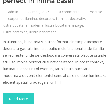
perfect in inima casei
admin
22 mai , 2025
0 comments
Produse
corpuri de iluminat decorativ
,
iluminat decorativ
,
lustra bucatarie moderna
,
lustra bucatarie vintage
,
lustra ceramica
,
lustre handmade
In ultimii ani, bucataria s-a transformat din simpla incapere
destinata gatitului intr-un spatiu multifunctional unde familia
se reuneste, unde se desfasoara conversatii placute si unde
stilul se imbina perfect cu functionalitatea. In acest context,
iluminatul joaca un rol esential, iar o lustra bucatarie
moderna a devenit elementul central care nu doar lumineaza
eficient spatiul, ci adauga si un […]
Read More