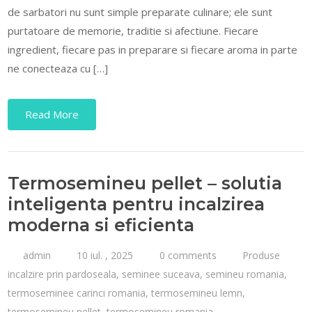
de sarbatori nu sunt simple preparate culinare; ele sunt
purtatoare de memorie, traditie si afectiune. Fiecare
ingredient, fiecare pas in preparare si fiecare aroma in parte
ne conecteaza cu […]
Read More
Termosemineu pellet – solutia
inteligenta pentru incalzirea
moderna si eficienta
admin
10 iul. , 2025
0 comments
Produse
incalzire prin pardoseala
,
seminee suceava
,
semineu romania
,
termoseminee carinci romania
,
termosemineu lemn
,
termosemineu pellet
,
termosemineu romania