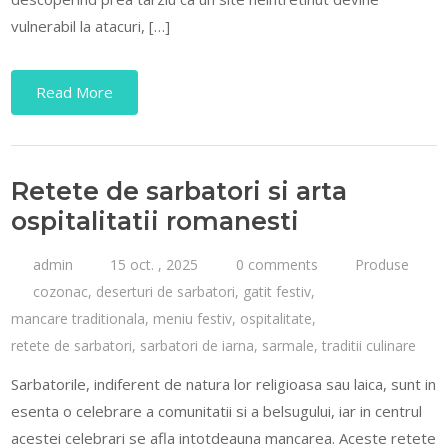
vulnerabil la atacuri, […]
Read More
Retete de sarbatori si arta
ospitalitatii romanesti
admin
15 oct. , 2025
0 comments
Produse
cozonac
,
deserturi de sarbatori
,
gatit festiv
,
mancare traditionala
,
meniu festiv
,
ospitalitate
,
retete de sarbatori
,
sarbatori de iarna
,
sarmale
,
traditii culinare
Sarbatorile, indiferent de natura lor religioasa sau laica, sunt in
esenta o celebrare a comunitatii si a belsugului, iar in centrul
acestei celebrari se afla intotdeauna mancarea. Aceste retete