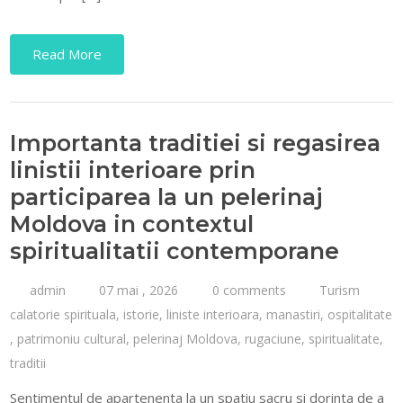
Read More
Importanta traditiei si regasirea
linistii interioare prin
participarea la un pelerinaj
Moldova in contextul
spiritualitatii contemporane
admin
07 mai , 2026
0 comments
Turism
calatorie spirituala
,
istorie
,
liniste interioara
,
manastiri
,
ospitalitate
,
patrimoniu cultural
,
pelerinaj Moldova
,
rugaciune
,
spiritualitate
,
traditii
Sentimentul de apartenenta la un spatiu sacru si dorinta de a