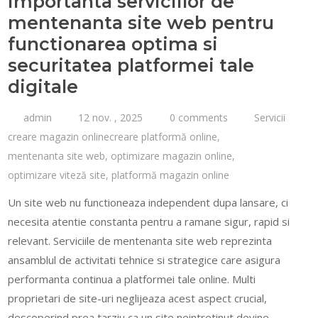
Importanta serviciilor de
mentenanta site web pentru
functionarea optima si
securitatea platformei tale
digitale
admin
12 nov. , 2025
0 comments
Servicii
creare magazin onlinecreare platformă online
,
mentenanta site web
,
optimizare magazin online
,
optimizare viteză site
,
platformă magazin online
Un site web nu functioneaza independent dupa lansare, ci
necesita atentie constanta pentru a ramane sigur, rapid si
relevant. Serviciile de mentenanta site web reprezinta
ansamblul de activitati tehnice si strategice care asigura
performanta continua a platformei tale online. Multi
proprietari de site-uri neglijeaza acest aspect crucial,
descoperind prea tarziu ca un site neintretinut devine