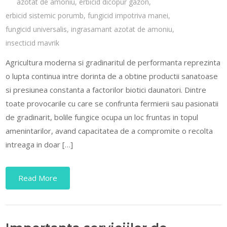
azotat de amoniu
,
erbicid dicopur gazon
,
erbicid sistemic porumb
,
fungicid impotriva manei
,
fungicid universalis
,
ingrasamant azotat de amoniu
,
insecticid mavrik
Agricultura moderna si gradinaritul de performanta reprezinta
o lupta continua intre dorinta de a obtine productii sanatoase
si presiunea constanta a factorilor biotici daunatori. Dintre
toate provocarile cu care se confrunta fermierii sau pasionatii
de gradinarit, bolile fungice ocupa un loc fruntas in topul
amenintarilor, avand capacitatea de a compromite o recolta
intreaga in doar […]
Read More