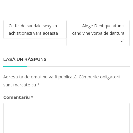
Navigare
Ce fel de sandale sexy sa
Alege Dentique atunci
în
achizitionezi vara aceasta
cand vine vorba de dantura
articole
ta!
LASĂ UN RĂSPUNS
Adresa ta de email nu va fi publicată.
Câmpurile obligatorii
sunt marcate cu
*
Comentariu
*