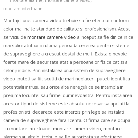
montare alarme
,
montare camera video
,
montare interfoane
Montajul unei camera video trebuie sa fie efectuat conform
celor mai inalte standard de calitate si profesionalism. Acest
serviciu de
montare camere video
a inceput sa fie din ce in ce
mai solicitatnt iar in ultima perioada cererea pentru sisteme
de supraveghere a crescut destul de mult. Exista o nevoie
foarte mare de securitate atat a persoanelor fizice cat si a
celor juridice. Prin instalarea unui sistem de supraveghere
video puteti sa fiit scutiti de mari neplaceri, puteti identifica
potentialii intrusi, sau orice alte nereguli ce se intampla in
preajma locuintei sau firmei dumnevoastra. Pentru instalarea
acestor tipuri de sisteme este absolut necesar sa apelati la
profesionisti deoarece este interzis prin lege sa instalati
camera de supraveghere fara licenta. O firma care se ocupa
cu montare interfoane, montare camera video, montare
alarme sau altele, trebuie sa fie autorizata sa efectueze