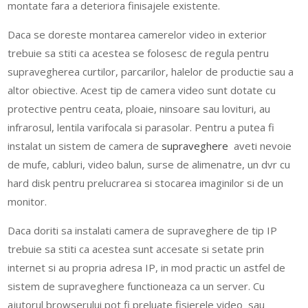
montate fara a deteriora finisajele existente.
Daca se doreste montarea camerelor video in exterior
trebuie sa stiti ca acestea se folosesc de regula pentru
supravegherea curtilor, parcarilor, halelor de productie sau a
altor obiective. Acest tip de camera video sunt dotate cu
protective pentru ceata, ploaie, ninsoare sau lovituri, au
infrarosul, lentila varifocala si parasolar. Pentru a putea fi
instalat un sistem de camera de
supraveghere
aveti nevoie
de mufe, cabluri, video balun, surse de alimenatre, un dvr cu
hard disk pentru prelucrarea si stocarea imaginilor si de un
monitor.
Daca doriti sa instalati camera de supraveghere de tip IP
trebuie sa stiti ca acestea sunt accesate si setate prin
internet si au propria adresa IP, in mod practic un astfel de
sistem de supraveghere functioneaza ca un server. Cu
ajutorul browserului pot fi preluate fisierele video sau