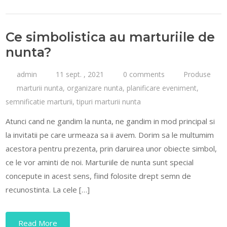
Ce simbolistica au marturiile de
nunta?
admin
11 sept. , 2021
0 comments
Produse
marturii nunta
,
organizare nunta
,
planificare eveniment
,
semnificatie marturii
,
tipuri marturii nunta
Atunci cand ne gandim la nunta, ne gandim in mod principal si
la invitatii pe care urmeaza sa ii avem. Dorim sa le multumim
acestora pentru prezenta, prin daruirea unor obiecte simbol,
ce le vor aminti de noi. Marturiile de nunta sunt special
concepute in acest sens, fiind folosite drept semn de
recunostinta. La cele […]
Read More