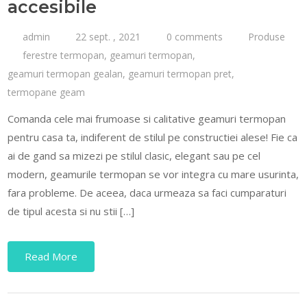
accesibile
admin
22 sept. , 2021
0 comments
Produse
ferestre termopan
,
geamuri termopan
,
geamuri termopan gealan
,
geamuri termopan pret
,
termopane geam
Comanda cele mai frumoase si calitative geamuri termopan
pentru casa ta, indiferent de stilul pe constructiei alese! Fie ca
ai de gand sa mizezi pe stilul clasic, elegant sau pe cel
modern, geamurile termopan se vor integra cu mare usurinta,
fara probleme. De aceea, daca urmeaza sa faci cumparaturi
de tipul acesta si nu stii […]
Read More