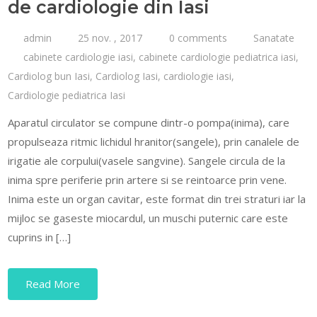
de cardiologie din Iasi
admin
25 nov. , 2017
0 comments
Sanatate
cabinete cardiologie iasi
,
cabinete cardiologie pediatrica iasi
,
Cardiolog bun Iasi
,
Cardiolog Iasi
,
cardiologie iasi
,
Cardiologie pediatrica Iasi
Aparatul circulator se compune dintr-o pompa(inima), care
propulseaza ritmic lichidul hranitor(sangele), prin canalele de
irigatie ale corpului(vasele sangvine). Sangele circula de la
inima spre periferie prin artere si se reintoarce prin vene.
Inima este un organ cavitar, este format din trei straturi iar la
mijloc se gaseste miocardul, un muschi puternic care este
cuprins in […]
Read More