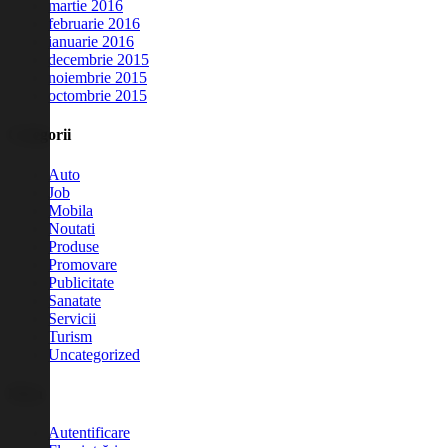
martie 2016
februarie 2016
ianuarie 2016
decembrie 2015
noiembrie 2015
octombrie 2015
Categorii
Auto
Job
Mobila
Noutati
Produse
Promovare
Publicitate
Sanatate
Servicii
Turism
Uncategorized
Meta
Autentificare