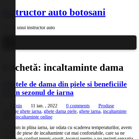
Instructor auto botosani
Blogul unui instructor auto
Etichetă:
incaltaminte dama
Ghetele de dama din piele si beneficiile
lor in sezonul de iarna
admin
11 ian. , 2022
0 comments
Produse
avantaje ghete iarna
,
ghete dama piele
,
ghete iarna
,
incaltaminte
dama
,
incaltaminte online
Ne aflam in plina iarna, iar odata cu scaderea temperaturilor, avem
nevoie de piese de incaltaminte cat mai confortabile, care sa ne
asigure un confort termic sporit, tocmai pentru a nu resimti senzatia