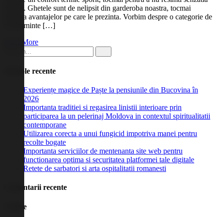
de frig. Ghetele sunt de nelipsit din garderoba noastra, tocmai
datorita avantajelor pe care le prezinta. Vorbim despre o categorie de
incaltaminte […]
Read More
Articole recente
Experiențe magice de Paște la pensiunile din Bucovina în
2026
Importanta traditiei si regasirea linistii interioare prin
participarea la un pelerinaj Moldova in contextul spiritualitatii
contemporane
Utilizarea corecta a unui fungicid impotriva manei pentru
recolte bogate
Importanta serviciilor de mentenanta site web pentru
functionarea optima si securitatea platformei tale digitale
Retete de sarbatori si arta ospitalitatii romanesti
Comentarii recente
Arhive