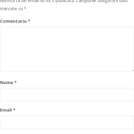
Adresa ta de email nu va fi publicată.
Câmpurile obligatorii sunt
marcate cu
*
Comentariu
*
Nume
*
Email
*