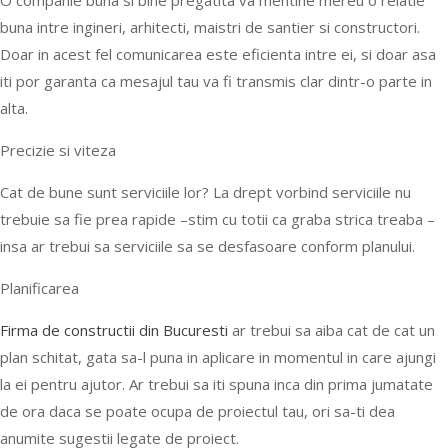
O companie buna si bine pregatita va mentine mereu o relatie
buna intre ingineri, arhitecti, maistri de santier si constructori.
Doar in acest fel comunicarea este eficienta intre ei, si doar asa
iti por garanta ca mesajul tau va fi transmis clar dintr-o parte in
alta.
Precizie si viteza
Cat de bune sunt serviciile lor? La drept vorbind serviciile nu
trebuie sa fie prea rapide –stim cu totii ca graba strica treaba –
insa ar trebui sa serviciile sa se desfasoare conform planului.
Planificarea
Firma de constructii din Bucuresti
ar trebui sa aiba cat de cat un
plan schitat, gata sa-l puna in aplicare in momentul in care ajungi
la ei pentru ajutor. Ar trebui sa iti spuna inca din prima jumatate
de ora daca se poate ocupa de proiectul tau, ori sa-ti dea
anumite sugestii legate de proiect.