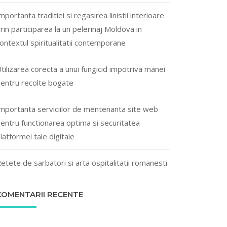
mportanta traditiei si regasirea linistii interioare
rin participarea la un pelerinaj Moldova in
ontextul spiritualitatii contemporane
tilizarea corecta a unui fungicid impotriva manei
entru recolte bogate
mportanta serviciilor de mentenanta site web
entru functionarea optima si securitatea
latformei tale digitale
etete de sarbatori si arta ospitalitatii romanesti
COMENTARII RECENTE