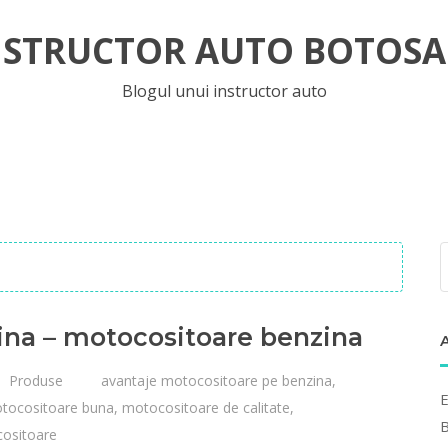
NSTRUCTOR AUTO BOTOSA
Blogul unui instructor auto
dina – motocositoare benzina
Produse
avantaje motocositoare pe benzina
,
E
tocositoare buna
,
motocositoare de calitate
,
B
cositoare