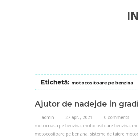
I
Etichetă:
motocositoare pe benzina
Ajutor de nadejde in gra
admin
27 apr. , 2021
0 comments
motocoasa pe benzina
,
motocositoare benzina
,
mo
motocositoare pe benzina
,
sisteme de taiere moto