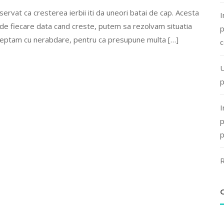
 observat ca cresterea ierbii iti da uneori batai de cap. Acesta
I
 de fiecare data cand creste, putem sa rezolvam situatia
p
steptam cu nerabdare, pentru ca presupune multa […]
c
U
p
I
p
p
R