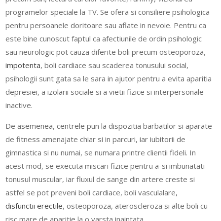
programelor speciale la TV. Se ofera si consiliere psihologica
pentru persoanele doritoare sau aflate in nevoie. Pentru ca
este bine cunoscut faptul ca afectiunile de ordin psihologic
sau neurologic pot cauza diferite boli precum osteoporoza,
impotenta
, boli cardiace sau scaderea tonusului social,
psihologii sunt gata sa le sara in ajutor pentru a evita aparitia
depresiei, a izolarii sociale si a vietii fizice si interpersonale
inactive.
De asemenea, centrele pun la dispozitia barbatilor si aparate
de fitness amenajate chiar si in parcuri, iar iubitorii de
gimnastica si nu numai, se numara printre clientii fideli. In
acest mod, se executa miscari fizice pentru a-si imbunatati
tonusul muscular, iar fluxul de sange din artere creste si
astfel se pot preveni boli cardiace, boli vasculalare,
disfunctii erectile
, osteoporoza, ateroscleroza si alte boli cu
risc mare de aparitie la o varsta inaintata.