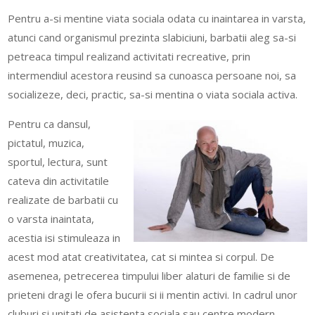
Pentru a-si mentine viata sociala odata cu inaintarea in varsta,
atunci cand organismul prezinta slabiciuni, barbatii aleg sa-si
petreaca timpul realizand activitati recreative, prin
intermendiul acestora reusind sa cunoasca persoane noi, sa
socializeze, deci, practic, sa-si mentina o viata sociala activa.
Pentru ca dansul,
pictatul, muzica,
sportul, lectura, sunt
cateva din activitatile
realizate de barbatii cu
o varsta inaintata,
acestia isi stimuleaza in
acest mod atat creativitatea, cat si mintea si corpul. De
asemenea, petrecerea timpului liber alaturi de familie si de
prieteni dragi le ofera bucurii si ii mentin activi. In cadrul unor
cluburi si unitati de asistenta sociala sau centre modern