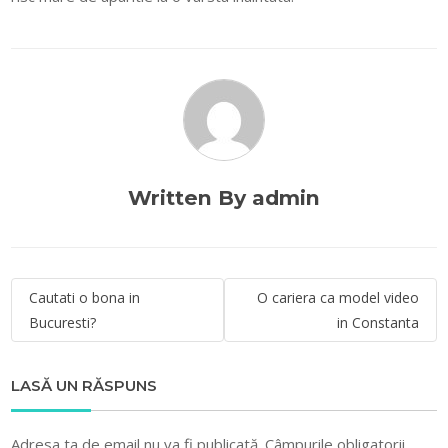
Written By admin
Navigare
Cautati o bona in
O cariera ca model video
în
Bucuresti?
in Constanta
articole
LASĂ UN RĂSPUNS
Adresa ta de email nu va fi publicată.
Câmpurile obligatorii