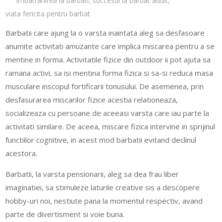
imbatranirea la barbati
,
succesul la barbat adult
,
viata fericita pentru barbat
Barbatii care ajung la o varsta inaintata aleg sa desfasoare
anumite activitati amuzante care implica miscarea pentru a se
mentine in forma. Activitatile fizice din outdoor ii pot ajuta sa
ramana activi, sa isi mentina forma fizica si sa-si reduca masa
musculare inscopul fortificarii tonusului. De asemenea, prin
desfasurarea miscarilor fizice acestia relationeaza,
socializeaza cu persoane de aceeasi varsta care iau parte la
activitati similare. De aceea, miscare fizica intervine in sprijinul
functiilor cognitive, in acest mod barbatii evitand declinul
acestora.
Barbatii, la varsta pensionarii, aleg sa dea frau liber
imaginatiei, sa stimuleze laturile creative sis a descopere
hobby-uri noi, nestiute pana la momentul respectiv, avand
parte de divertisment si voie buna.